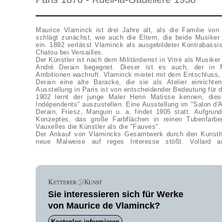
Maurice Vlaminck ist drei Jahre alt, als die Familie vo
schlägt zunächst, wie auch die Eltern, die beide Musiker
ein. 1892 verlässt Vlaminck als ausgebildeter Kontrabassi
Chatou bei Versailles.
Der Künstler ist nach dem Militärdienst in Vitré als Musiker 
André Derain begegnet. Dieser ist es auch, der in M
Ambitionen wachruft. Vlaminck mietet mit dem Entschluss
Derain eine alte Baracke, die sie als Atelier einrich
Ausstellung in Paris ist von entscheidender Bedeutung für d
1902 lernt der junge Maler Henri Matisse kennen, dies
Indépendents" auszustellen. Eine Ausstellung im "Salon 
Derain, Friesz, Manguin u. a. findet 1905 statt. Aufgrund
Konzeptes, das große Farbflächen in reinen Tubenfarben
Vauxelles die Künstler als die "Fauves".
Der Ankauf von Vlamincks Gesamtwerk durch den Kunsthä
neue Malweise auf reges Interesse stößt. Vollard a
Sie interessieren sich für Werke
von Maurice de Vlaminck?
Kostenlos informieren