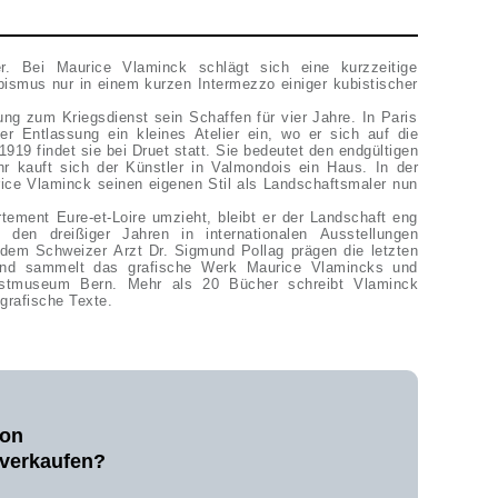
er. Bei Maurice Vlaminck schlägt sich eine kurzzeitige
smus nur in einem kurzen Intermezzo einiger kubistischer
ung zum Kriegsdienst sein Schaffen für vier Jahre. In Paris
er Entlassung ein kleines Atelier ein, wo er sich auf die
1919 findet sie bei Druet statt. Sie bedeutet den endgültigen
r kauft sich der Künstler in Valmondois ein Haus. In der
ce Vlaminck seinen eigenen Stil als Landschaftsmaler nun
tement Eure-et-Loire umzieht, bleibt er der Landschaft eng
den dreißiger Jahren in internationalen Ausstellungen
 dem Schweizer Arzt Dr. Sigmund Pollag prägen die letzten
und sammelt das grafische Werk Maurice Vlamincks und
stmuseum Bern. Mehr als 20 Bücher schreibt Vlaminck
grafische Texte.
von
 verkaufen?