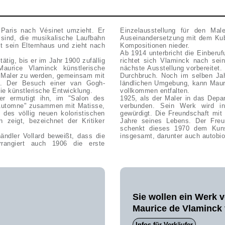
n Paris nach Vésinet umzieht. Er
Einzelausstellung für den Mal
 sind, die musikalische Laufbahn
Auseinandersetzung mit dem Kubi
st sein Elternhaus und zieht nach
Kompositionen nieder.
Ab 1914 unterbricht die Einberuf
tätig, bis er im Jahr 1900 zufällig
richtet sich Vlaminck nach sein
aurice Vlaminck künstlerische
nächste Ausstellung vorbereitet. 
, Maler zu werden, gemeinsam mit
Durchbruch. Noch im selben Jah
ten. Der Besuch einer van Gogh-
ländlichen Umgebung, kann Mauri
ie künstlerische Entwicklung.
vollkommen entfalten.
er ermutigt ihn, im "Salon des
1925, als der Maler in das Depar
d'Automne" zusammen mit Matisse,
verbunden. Sein Werk wird in 
 des völlig neuen koloristischen
gewürdigt. Die Freundschaft mit
 zeigt, bezeichnet der Kritiker
Jahre seines Lebens. Der Fre
schenkt dieses 1970 dem Kun
ndler Vollard beweißt, dass die
insgesamt, darunter auch autobio
rrangiert auch 1906 die erste
Sie wollen ein Werk 
Maurice de Vlaminck
Infos für Verkäufer